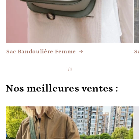
u
l
i
è
Sac Bandoulière Femme
S
r
e
de
1
/
3
Nos meilleures ventes :