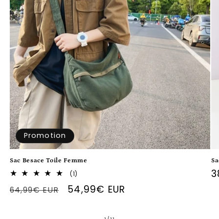
Promotion
Sac Besace Toile Femme
Sa
P
3
1
(1)
total
h
Prix
Prix
54,99€ EUR
64,99€ EUR
des
critiques
habituel
promotionnel