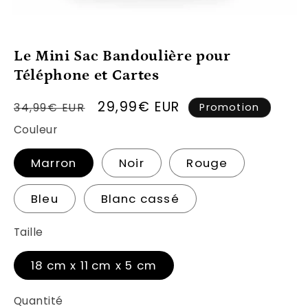
Ouvrir
le
média
1
Le Mini Sac Bandoulière pour
dans
une
Téléphone et Cartes
fenêtre
modale
Prix
Prix
29,99€ EUR
34,99€ EUR
Promotion
habituel
promotionnel
Couleur
Marron
Noir
Rouge
Bleu
Blanc cassé
Taille
18 cm x 11 cm x 5 cm
Quantité