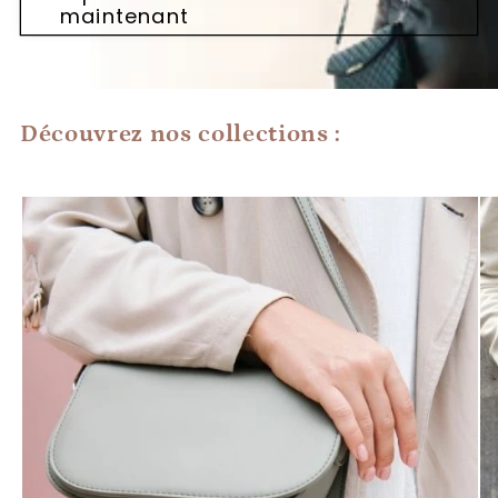
maintenant
S
Découvrez nos collections :
a
c
B
a
n
d
o