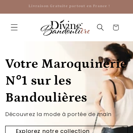
et
Livraison Gratuite partout en France !
passer
au
contenu
Panier
Votre Maroquinerie
N°1 sur les
Bandoulières
Découvrez la mode à portée de main
Explorez notre collection