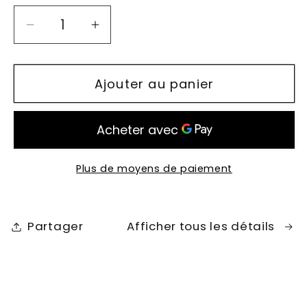
Réduire
Augmenter
la
la
quantité
quantité
Ajouter au panier
de
de
Le
Le
Mini
Mini
Sac
Sac
Bandoulière
Bandoulière
Plus de moyens de paiement
pour
pour
Téléphone
Téléphone
et
et
Partager
Afficher tous les détails
Cartes
Cartes